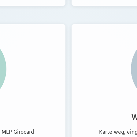
W
r MLP Girocard
Karte weg, eing