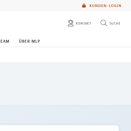
KUNDEN-LOGIN
kontakt
suche
diese website durchsuchen
team
über mlp
mlp berater finden