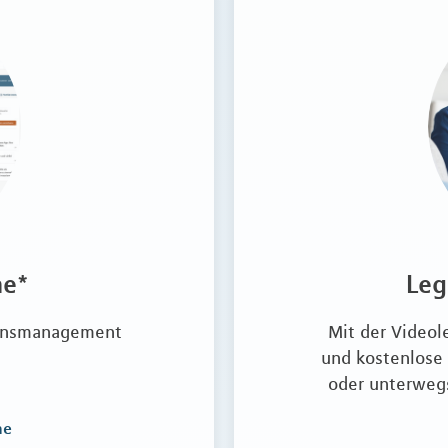
me*
Leg
gensmanagement
Mit der Videol
und kostenlose
oder unterwegs
me