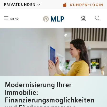
MLP
privatkunden
kunden-login
menü
Inhalt
diese website durchsuchen
mlp berater finden
Modernisierung Ihrer
Immobilie:
Finanzierungsmöglichkeiten