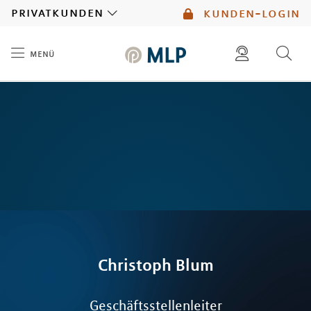
MLP
privatkunden
kunden-login
menü
Inhalt
diese website durchsuchen
mlp berater finden
Christoph
Blum
Geschäftsstellenleiter