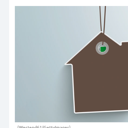
(Westend61/GettyImages)