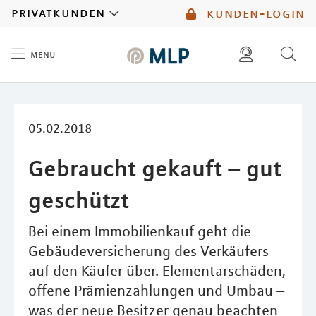
MLP
privatkunden
kunden-login
menü
Inhalt
diese website durchsuchen
mlp berater finden
05.02.2018
Gebraucht gekauft – gut
geschützt
Bei einem Immobilienkauf geht die
Gebäudeversicherung des Verkäufers
auf den Käufer über. Elementarschäden,
offene Prämienzahlungen und Umbau –
was der neue Besitzer genau beachten